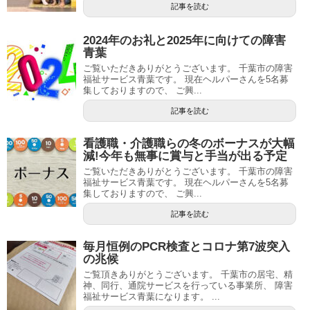
記事を読む
2024年のお礼と2025年に向けての障害
青葉
ご覧いただきありがとうございます。 千葉市の障害
福祉サービス青葉です。 現在ヘルパーさんを5名募
集しておりますので、 ご興...
記事を読む
看護職・介護職らの冬のボーナスが大幅
減!今年も無事に賞与と手当が出る予定
ご覧いただきありがとうございます。 千葉市の障害
福祉サービス青葉です。 現在ヘルパーさんを5名募
集しておりますので、 ご興...
記事を読む
毎月恒例のPCR検査とコロナ第7波突入
の兆候
ご覧頂きありがとうございます。 千葉市の居宅、精
神、同行、通院サービスを行っている事業所、 障害
福祉サービス青葉になります。 ...