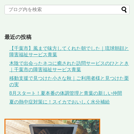
最近の投稿
【千葉市】風まで味方してくれた朝でした｜琉球朝顔と
障害福祉サービス青葉
木陰で出会ったネコに癒された訪問サービスのひととき
｜千葉市の障害福祉サービス青葉
移動支援で見つけた小さな秋｜ご利用者様と見つけた栗
の実
8月スタート！夏本番の体調管理と青葉の新しい仲間
夏の熱中症対策に！スイカでおいしく水分補給